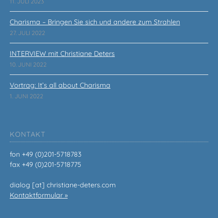
11. JULI 2023
Charisma – Bringen Sie sich und andere zum Strahlen
27. JULI 2022
INTERVIEW mit Christiane Deters
10. JUNI 2022
Vortrag: It’s all about Charisma
1. JUNI 2022
KONTAKT
fon +49 (0)201-5718783
fax +49 (0)201-5718775
dialog [at] christiane-deters.com
Kontaktformular »